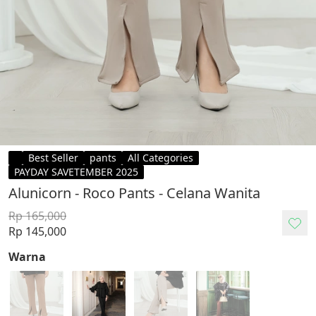
Best Seller
pants
All Categories
PAYDAY SAVETEMBER 2025
Alunicorn - Roco Pants - Celana Wanita
Rp 165,000
Rp 145,000
Warna