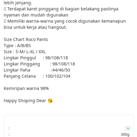
lebih jenjang.

 Terdapat karet pinggang di bagian belakang pastinya 
nyaman dan mudah digunakan

 Memiliki warna-warna yang cocok digunakan kemanapun 
bisa untuk kerja atau hangout.

Size Chart Roco Pants

Type : A/B/BS

Size : S-M/ L-XL / XXL

Lingkar Pinggul		: 98/108/118

Lingkar Pinggang        : 98/108/118

Lingkar Paha                 :44/46/50

Panjang Celana   	: 100/102/104

Kemiripan warna 98%

Happy Shoping Dear 😘

:
:
300g