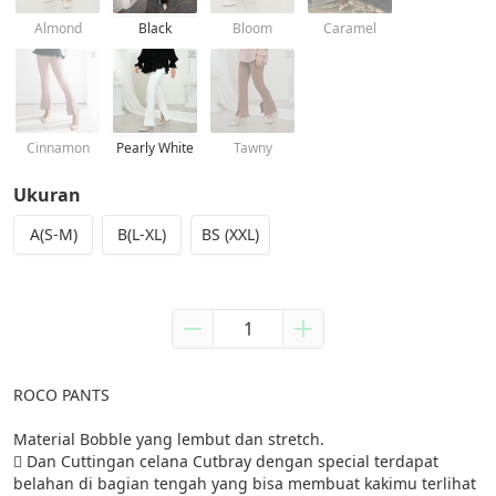
Almond
Black
Bloom
Caramel
Cinnamon
Pearly White
Tawny
Ukuran
A(S-M)
B(L-XL)
BS (XXL)
ROCO PANTS

Material Bobble yang lembut dan stretch.

 Dan Cuttingan celana Cutbray dengan special terdapat 
belahan di bagian tengah yang bisa membuat kakimu terlihat 